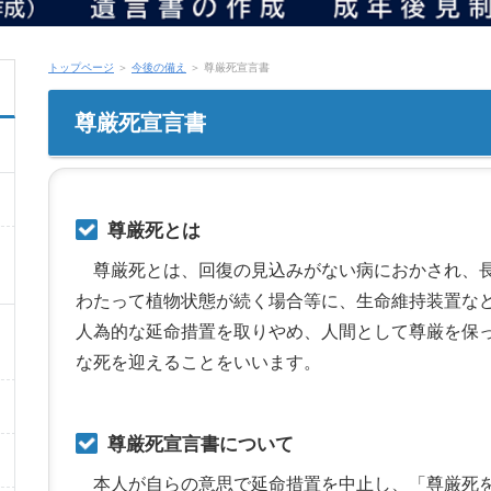
トップページ
＞
今後の備え
＞ 尊厳死宣言書
尊厳死宣言書
尊厳死とは
尊厳死とは、回復の見込みがない病におかされ、
わたって植物状態が続く場合等に、生命維持装置な
人為的な延命措置を取りやめ、人間として尊厳を保
な死を迎えることをいいます。
尊厳死宣言書について
本人が自らの意思で延命措置を中止し、「尊厳死を