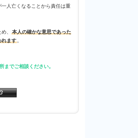
一人亡くなることから責任は重
ため、
本人の確かな意思であった
われます
。
所までご相談ください。